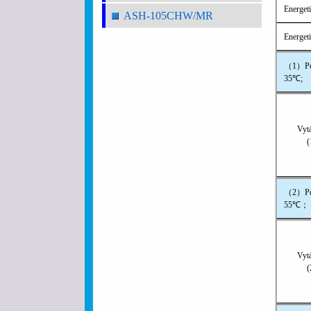
Energet
ASH-105CHW/MR
Energet
（1）Pod
35℃;
Vyt
(
（2）Pod
55℃；
Vyt
(