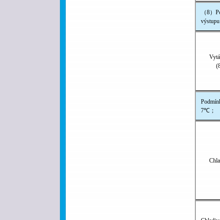
（8）Pod
výstup
Vytá
(
Podmín
7℃；
Chla