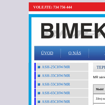
VOLEJTE: 734 756 444
ÚVOD
O NÁS
ASH-25CHW/MR
TEP
ASH-35CHW/MR
MR séri
ASH-55CHW/MR
Model
ASH-65CHW/MR
Zdroj na
ASH-85CHW/MR