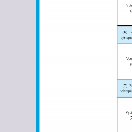
Vyt
(
（6）Pod
výstup
Vyt
(
（7）Pod
výstup
Vytá
(