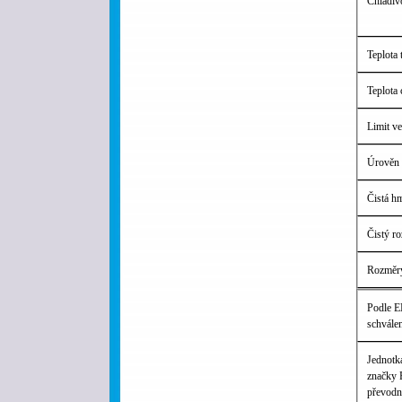
Chladiv
Teplota
Teplota 
Limit v
Úrověn 
Čistá h
Čistý r
Rozměry
Podle E
schvále
Jednotk
značky 
převodn