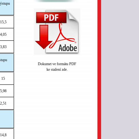
ýstupu
15,5
4,05
3,83
stupu
Dokumet ve formátu PDF
ke stažení zde.
15
5,98
2,51
14,8