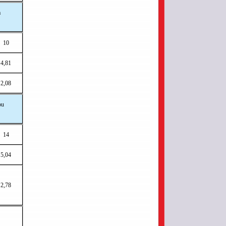
a
10
4,81
2,08
pu
14
5,04
2,78