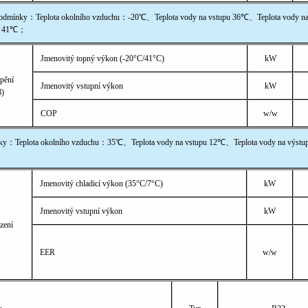
mínky：Teplota okolního vzduchu：-20℃、Teplota vody na vstupu 36℃、Teplota vody n
u 41℃；
Jmenovitý topný výkon (-20°C/41°C)
kW
pění
Jmenovitý vstupní výkon
kW
8)
COP
w/w
ky：Teplota okolního vzduchu：35℃、Teplota vody na vstupu 12℃、Teplota vody na výstu
Jmenovitý chladicí výkon (35°C/7°C)
kW
Jmenovitý vstupní výkon
kW
zení
EER
w/w