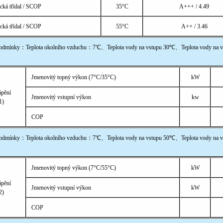
ická třídal / SCOP
35°C
A+++ / 4.49
ická třídal / SCOP
55°C
A++ / 3.46
mínky：Teplota okolního vzduchu：7℃、Teplota vody na vstupu 30℃、Teplota vody na v
Jmenovitý topný výkon (7°C/35°C)
kW
ápění
Jmenovitý vstupní výkon
kw
1)
COP
mínky：Teplota okolního vzduchu：7℃、Teplota vody na vstupu 50℃、Teplota vody na v
Jmenovitý topný výkon (7°C/55°C)
kW
ápění
Jmenovitý vstupní výkon
kW
2)
COP