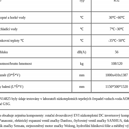
o
Typ
R32
 topné a horké vody
℃
30℃~60℃
chladící vody
℃
7℃~30℃
enkovní teploty ℃
℃
-35℃~50℃
hluku
dB(A)
56
motnost/brutto hmotnost
kg
108/120
ozměr (D*Š*V)
mm
1000x410x1387
 balení (L*Š*V)
mm
1150*500*1520
N14825 byly údaje testovány v laboratoři nízkoteplotních tepelných čerpadel vzduch-voda A
né GSG.
a obsahuje zejména komponenty: rotační dvouválcový EVI nízkoteplotní DC invertorový komp
Panasonic, elektrický expanzní ventil značky Danfoss, čtyřcestný ventil značky SANHUA, tla
ík značky Sensata, stejnosměrný motor značky Wolong, hydrofilní hliníková fólie a měděný vý