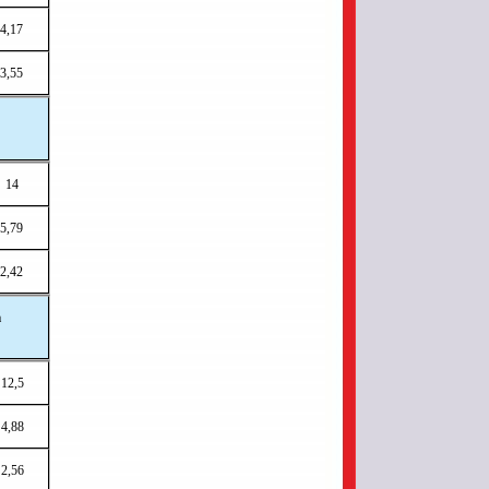
4,17
3,55
14
5,79
2,42
a
12,5
4,88
2,56