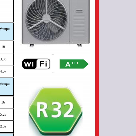
ýstupu
18
3,85
4,67
ýstupu
16
5,28
3,03