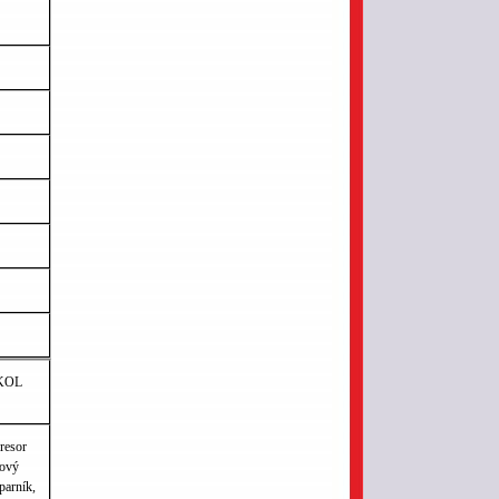
OKOL
resor
kový
parník,