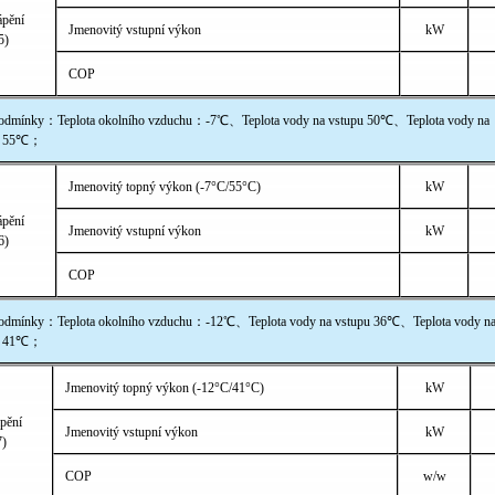
ápění
Jmenovitý vstupní výkon
kW
5)
COP
mínky：Teplota okolního vzduchu：-7℃、Teplota vody na vstupu 50℃、Teplota vody na
u 55℃；
Jmenovitý topný výkon (-7°C/55°C)
kW
ápění
Jmenovitý vstupní výkon
kW
6)
COP
mínky：Teplota okolního vzduchu：-12℃、Teplota vody na vstupu 36℃、Teplota vody n
u 41℃；
Jmenovitý topný výkon (-12°C/41°C)
kW
pění
Jmenovitý vstupní výkon
kW
7)
COP
w/w