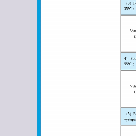
（3）Pod
35℃；
Vyt
(
4） Pod
55℃；
Vyt
(
（5）Pod
výstup