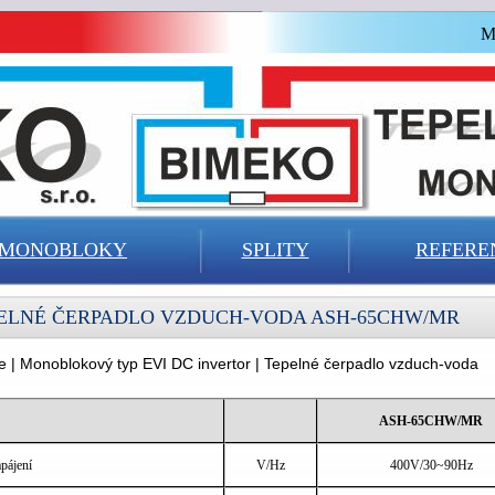
M
MONOBLOKY
SPLITY
REFERE
ELNÉ ČERPADLO VZDUCH-VODA ASH-65CHW/MR
e | Monoblokový typ EVI DC invertor | Tepelné čerpadlo vzduch-voda
ASH-65CHW/MR
pájení
V/Hz
400V/30~90Hz