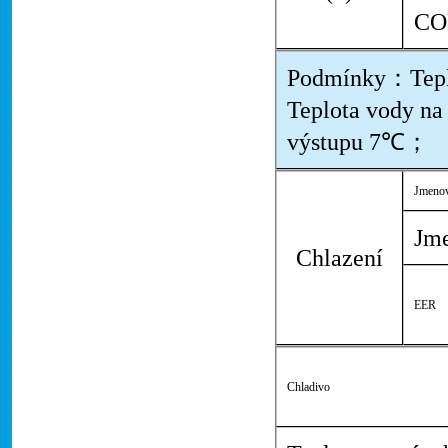
CO
Podmínky：Tepl
Teplota vody n
výstupu 7℃；
Jmenov
Jme
Chlazení
EER
Chladivo