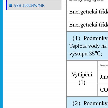
ASH-105CHW/MR
Energetická tří
Energetická tří
（1）Podmínky：
Teplota vody n
výstupu 35℃;
Jmenov
Vytápění
Jme
(1)
CO
（2）Podmínky：