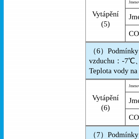
Jmenov
Vytápění
Jme
(5)
CO
（6）Podmínky：
vzduchu：-7℃、T
Teplota vody n
Jmenov
Vytápění
Jme
(6)
CO
（7）Podmínky：