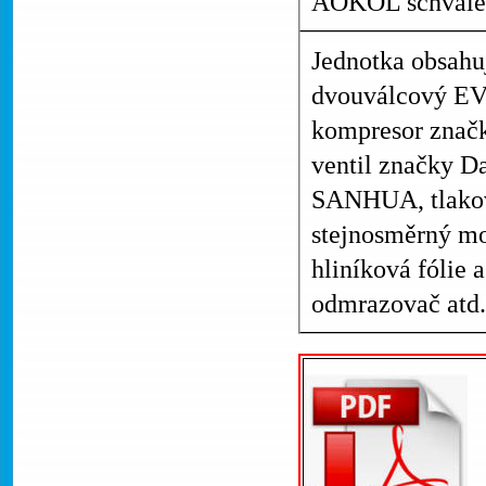
AOKOL schvále
Jednotka obsahu
dvouválcový EVI
kompresor značk
ventil značky Da
SANHUA, tlakov
stejnosměrný mo
hliníková fólie 
odmrazovač atd.