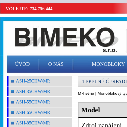
VOLEJTE: 734 756 444
ÚVOD
O NÁS
MONOBLOKY
ASH-25CHW/MR
TEPELNÉ ČERPAD
ASH-35CHW/MR
MR série | Monoblokový typ
ASH-55CHW/MR
Model
ASH-65CHW/MR
ASH-85CHW/MR
Zdroj napájení