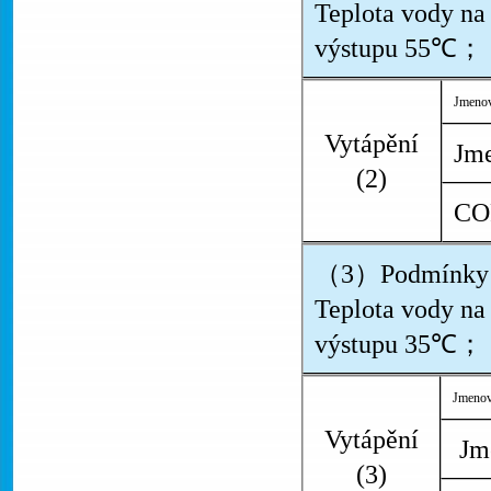
Teplota vody n
výstupu 55℃；
Jmenov
Vytápění
Jme
(2)
CO
（3）Podmínky：
Teplota vody n
výstupu 35℃；
Jmenov
Vytápění
Jme
(3)