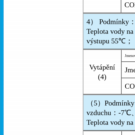
CO
4） Podmínky：
Teplota vody n
výstupu 55℃；
Jmenov
Vytápění
Jme
(4)
CO
（5）Podmínky：
vzduchu：-7℃、T
Teplota vody n